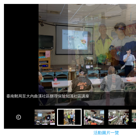
臺南郵局至大內曲溪社區辦理保險知識社區講座
臺南郵局至大內曲溪社區辦理保險知識社區講座
活動圖片一覽