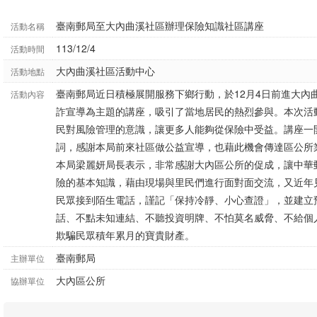
臺南郵局至大內曲溪社區辦理保險知識社區講座
活動名稱
113/12/4
活動時間
大內曲溪社區活動中心
活動地點
臺南郵局近日積極展開服務下鄉行動，於12月4日前進大內
活動內容
詐宣導為主題的講座，吸引了當地居民的熱烈參與。本次活
民對風險管理的意識，讓更多人能夠從保險中受益。講座一
詞，感謝本局前來社區做公益宣導，也藉此機會傳達區公所
本局梁麗妍局長表示，非常感謝大內區公所的促成，讓中華
險的基本知識，藉由現場與里民們進行面對面交流，又近年
民眾接到陌生電話，謹記「保持冷靜、小心查證」，並建立
話、不點未知連結、不聽投資明牌、不怕莫名威脅、不給個
欺騙民眾積年累月的寶貴財產。
臺南郵局
主辦單位
大內區公所
協辦單位