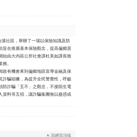
曲溪社區，舉辦了一場以保險知識及防
動旨在推廣基本保險觀念，提高偏鄉居
開始由大內區公所社會課杜美如課長致
業務。
郵政有機會來到偏鄉地區宣導金融及保
見詐騙猖獗，為提升全民警覺性，呼籲
預防詐騙「五不」之觀念，不接陌生電
人資料等五招，讓詐騙集團無以蠱惑或
回網頁頂端