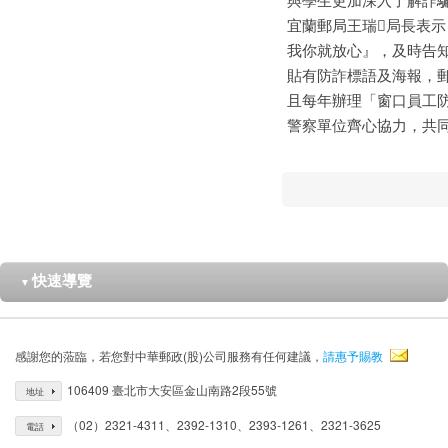
宜蘭郵局王瑞𩇤局長表
我你就放心』，及時告
貼有防詐標語及海報，
且每年辦理「窗口員工
警察單位齊心協力，共
快速導覽
▼
感謝您的蒞臨，若您對中華郵政(股)公司服務有任何建議，
請惠予賜教
106409 臺北市大安區金山南路2段55號
地址
（02）2321-4311、2392-1310、2393-1261、2321-3625
電話