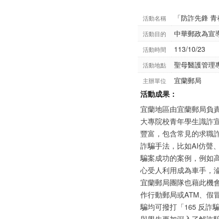
「防詐先鋒 
活動名稱
中華郵政為宣
活動目的
113/10/23
活動時間
聖母醫護管理
活動地點
宜蘭郵局
主辦單位
活動成果：
宜蘭地區由宜蘭郵局負責
大專院校青年學生識詐
豐富，包含常見的求職
詐騙手法，比如AI仿聲、B
騙案成功的案例，例如
心受人利用成為車手，
宜蘭郵局團隊也藉此機會
作行動郵局或ATM、
騙均可撥打「165 反
與學生更加深入了解詐