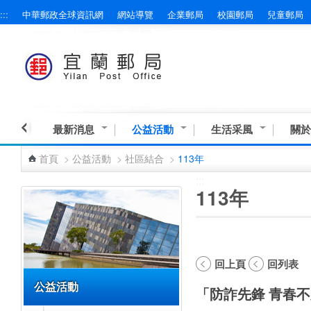
:::
中華郵政全球資訊網
網站導覽
企業郵局
校園郵局
兒童郵局
跳到主要內容區塊
最新消息
公益活動
生活采風
關於
首頁
>
公益活動
>
社區結合
>
113年
:::
:::
113年
回上頁
回列表
公益活動
「防詐先鋒 青春