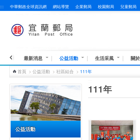
:::
中華郵政全球資訊網
網站導覽
企業郵局
校園郵局
兒童郵局
跳到主要內容區塊
最新消息
公益活動
生活采風
關於
首頁
>
公益活動
>
社區結合
>
111年
:::
:::
111年
公益活動