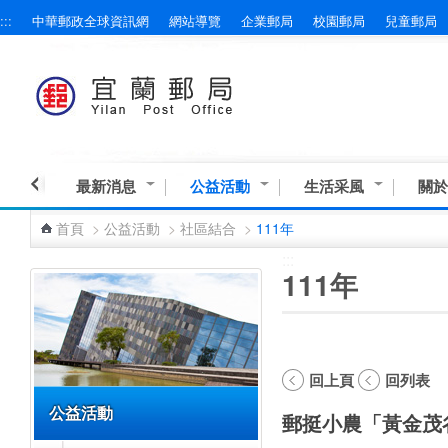
:::
中華郵政全球資訊網
網站導覽
企業郵局
校園郵局
兒童郵局
跳到主要內容區塊
最新消息
公益活動
生活采風
關於
首頁
>
公益活動
>
社區結合
>
111年
:::
:::
111年
回上頁
回列表
公益活動
郵挺小農「黃金茂