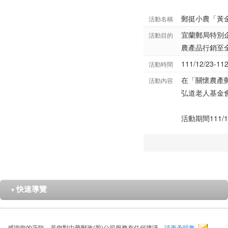
郵挺小農「黃
活動名稱
宜蘭郵局特別
活動目的
農產品行銷至
111/12/23-112
活動時間
在「關懷農產
活動內容
弘道老人基金
活動期間111
快速導覽
▼
感謝您的蒞臨，若您對中華郵政(股)公司服務有任何建議，
請惠予賜教