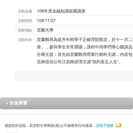
108年度金融知識校園講座
活動名稱
108/11/27
活動時間
宜蘭大學
活動地點
宜蘭郵局為提升年輕學子正確理財觀念，於十一月二
活動內容
座」，參與學生非常踴躍，課程中同學們專心聽講及
分兩主題：首先由宜蘭郵局營業行銷科主講，內容包
克林投信公司汪宸鋒經理主講“預約富足人生”。
快速導覽
▼
感謝您的蒞臨，若您對中華郵政(股)公司服務有任何建議，
請惠予賜教