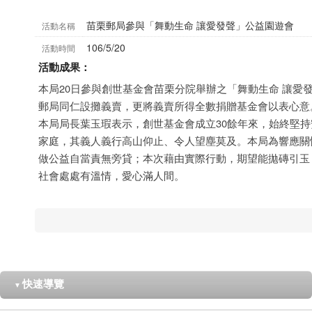
苗栗郵局參與「舞動生命 讓愛發聲」公益園遊會
活動名稱
106/5/20
活動時間
活動成果：
本局20日參與創世基金會苗栗分院舉辦之「舞動生命 讓愛
郵局同仁設攤義賣，更將義賣所得全數捐贈基金會以表心意
本局局長葉玉瑕表示，創世基金會成立30餘年來，始終堅
家庭，其義人義行高山仰止、令人望塵莫及。本局為響應關
做公益自當責無旁貸；本次藉由實際行動，期望能拋磚引玉
社會處處有溫情，愛心滿人間。
快速導覽
▼