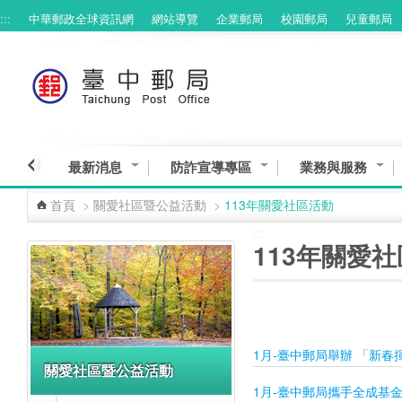
:::
中華郵政全球資訊網
網站導覽
企業郵局
校園郵局
兒童郵局
跳到主要內容區塊
最新消息
防詐宣導專區
業務與服務
首頁
>
關愛社區暨公益活動
>
113年關愛社區活動
:::
:::
113年關愛
1月-臺中郵局舉辦 「新
關愛社區暨公益活動
1月-臺中郵局攜手全成基