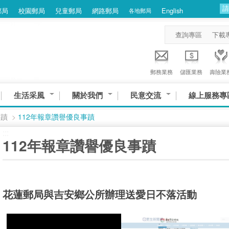
郵局
校園郵局
兒童郵局
網路郵局
English
各地郵局
查詢專區
下載
郵務業務
儲匯業務
壽險業
生活采風
關於我們
民意交流
線上服務專
事蹟
>
112年報章讚譽優良事蹟
:::
112年報章讚譽優良事蹟
花蓮郵局與吉安鄉公所辦理送愛日不落活動