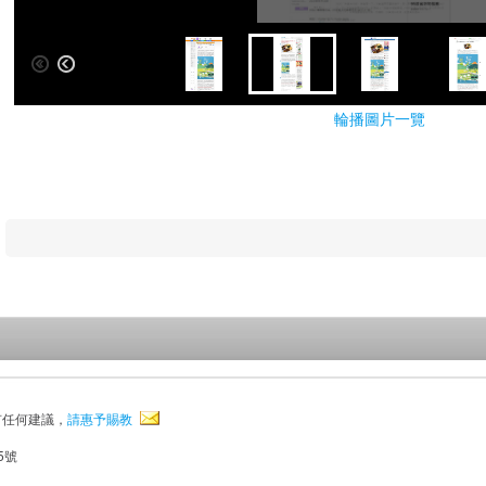
輪播圖片一覽
有任何建議，
請惠予賜教
5號