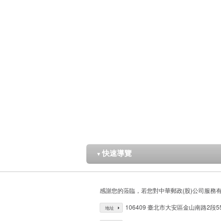
快速導覽
▼
感謝您的蒞臨，若您對中華郵政(股)公司服務
106409 臺北市大安區金山南路2段5
地址