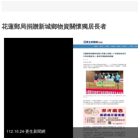
花蓮郵局捐贈新城鄉物資關懷獨居長者
112.10.24-更生新聞網