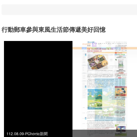
行動郵車參與東風生活節傳遞美好回憶
112.08.09-match生活網
112.08.09-PChome新聞