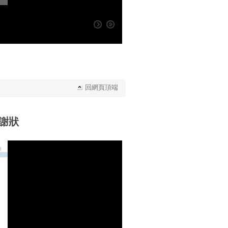
回網頁頂端
謝狀