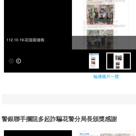
112.10.19更生新聞網
112.10.19-花蓮最速報
輪播圖片一覽
警銀聯手攔阻多起詐騙花警分局長頒獎感謝