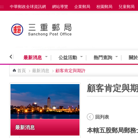
:::
中華郵政全球資訊網
網站導覽
企業郵局
校園郵局
兒童郵局
跳到主要內容區塊
最新消息
公益活動
熱門查詢
關於
首頁
>
最新消息
>
顧客肯定與期許
:::
:::
顧客肯定與
回列表
最新消息
本轄五股郵局郵務