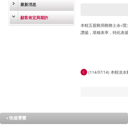
最新消息
顧客肯定與期許
本轄五股郵局郵務士余○
讚揚，堪稱表率，特此表
(114/07/14) 本轄
快速導覽
▼