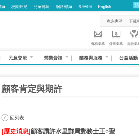
郵局
校園郵局
兒童郵局
網路郵局
English
各地郵局
查詢專區
下載
郵務業務
儲匯業務
壽險業
民意交流
營業資訊
業務與服務
公益活動
許
:::
顧客肯定與期許
回列表
[歷史消息]
顧客讚許水里郵局郵務士王○聖