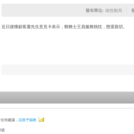
發布單位:
南投郵局
近日接獲顧客蕭先生意見卡表示，郵務士王員服務熱忱，態度親切。
有任何建議，
請惠予賜教
5號