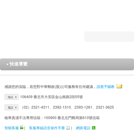
快速導覽
▼
感謝您的蒞臨，若您對中華郵政(股)公司服務有任何建議，
請惠予賜教
106409 臺北市大安區金山南路2段55號
地址
（02）2321-4311、2392-1310、2393-1261、2321-3625
電話
檢舉貪瀆不法專用信箱：100900 臺北北門郵局第610號信箱
智能客服
|
客服專線語音操作手冊
|
網路電話