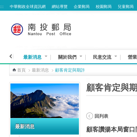
:::
中華郵政全球資訊網
網站導覽
企業郵局
校園郵局
兒童郵局
跳到主要內容區塊
最新消息
關於我們
民意交流
營業
首頁
>
最新消息
>
顧客肯定與期許
:::
:::
顧客肯定與
回列表
最新消息
顧客讚揚本局窗口