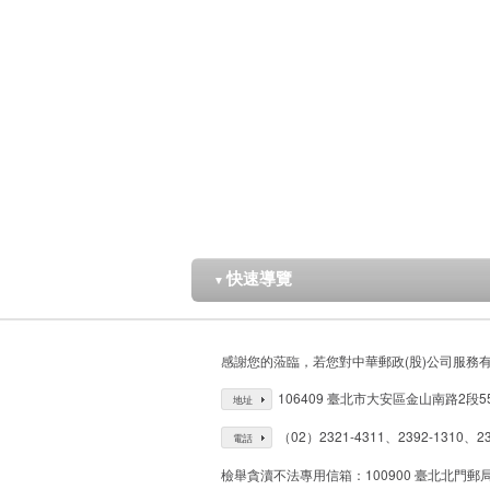
快速導覽
▼
感謝您的蒞臨，若您對中華郵政(股)公司服務
106409 臺北市大安區金山南路2段5
地址
（02）2321-4311、2392-1310、23
電話
檢舉貪瀆不法專用信箱：100900 臺北北門郵