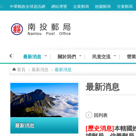
:::
中華郵政全球資訊網
網站導覽
企業郵局
校園郵局
兒童郵局
跳到主要內容區塊
最新消息
關於我們
民意交流
營業
首頁
>
最新消息
>
最新消息
:::
:::
最新消息
回列表
最新消息
[歷史消息]
本轄國
埔郵局、信義郵局、