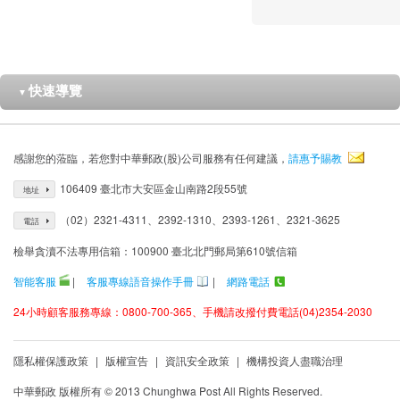
快速導覽
▼
感謝您的蒞臨，若您對中華郵政(股)公司服務有任何建議，
請惠予賜教
106409 臺北市大安區金山南路2段55號
地址
（02）2321-4311、2392-1310、2393-1261、2321-3625
電話
檢舉貪瀆不法專用信箱：100900 臺北北門郵局第610號信箱
智能客服
|
客服專線語音操作手冊
|
網路電話
24小時顧客服務專線：0800-700-365、手機請改撥付費電話(04)2354-2030
隱私權保護政策
|
版權宣告
|
資訊安全政策
|
機構投資人盡職治理
中華郵政 版權所有 © 2013 Chunghwa Post All Rights Reserved.