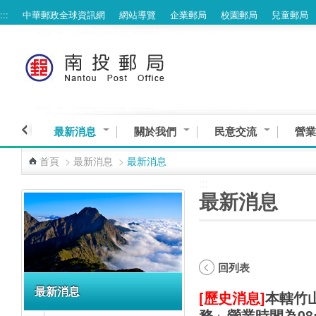
:::
中華郵政全球資訊網
網站導覽
企業郵局
校園郵局
兒童郵局
跳到主要內容區塊
最新消息
關於我們
民意交流
營業
首頁
>
最新消息
>
最新消息
:::
:::
最新消息
回列表
最新消息
[歷史消息]
本轄竹
務」營業時間為08