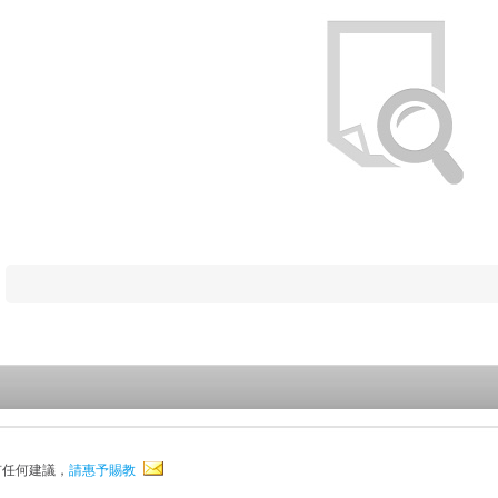
有任何建議，
請惠予賜教