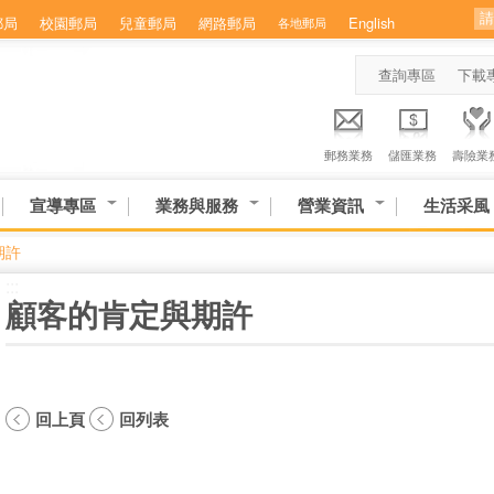
郵局
校園郵局
兒童郵局
網路郵局
English
各地郵局
查詢專區
下載
郵務業務
儲匯業務
壽險業
宣導專區
業務與服務
營業資訊
生活采風
期許
:::
顧客的肯定與期許
回上頁
回列表