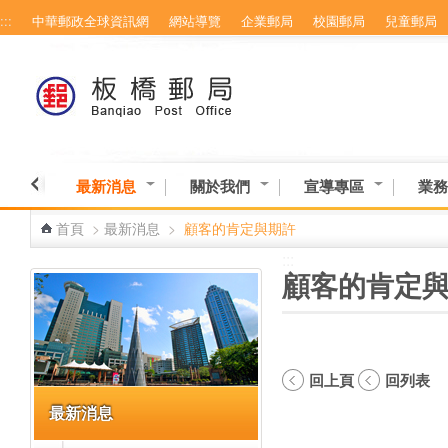
:::
中華郵政全球資訊網
網站導覽
企業郵局
校園郵局
兒童郵局
跳到主要內容區塊
最新消息
關於我們
宣導專區
業務
首頁
>
最新消息
>
顧客的肯定與期許
:::
:::
顧客的肯定
回上頁
回列表
最新消息