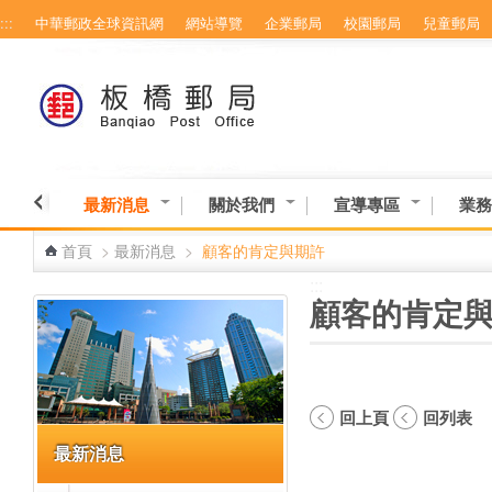
:::
中華郵政全球資訊網
網站導覽
企業郵局
校園郵局
兒童郵局
跳到主要內容區塊
最新消息
關於我們
宣導專區
業務
首頁
>
最新消息
>
顧客的肯定與期許
:::
:::
顧客的肯定
回上頁
回列表
最新消息