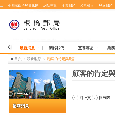
:::
中華郵政全球資訊網
網站導覽
企業郵局
校園郵局
兒童郵局
跳到主要內容區塊
最新消息
關於我們
宣導專區
業務
首頁
>
最新消息
>
顧客的肯定與期許
:::
:::
顧客的肯定
回上頁
回列表
最新消息