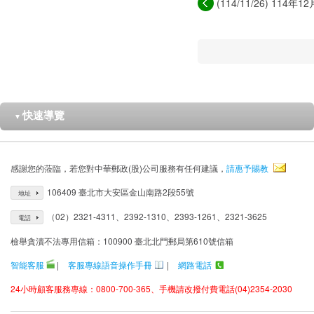
(114/11/26) 114年
快速導覽
▼
感謝您的蒞臨，若您對中華郵政(股)公司服務有任何建議，
請惠予賜教
106409 臺北市大安區金山南路2段55號
地址
（02）2321-4311、2392-1310、2393-1261、2321-3625
電話
檢舉貪瀆不法專用信箱：100900 臺北北門郵局第610號信箱
智能客服
|
客服專線語音操作手冊
|
網路電話
24小時顧客服務專線：0800-700-365、手機請改撥付費電話(04)2354-2030