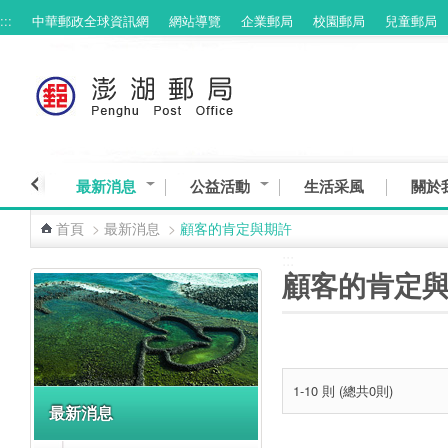
:::
中華郵政全球資訊網
網站導覽
企業郵局
校園郵局
兒童郵局
跳到主要內容區塊
最新消息
公益活動
生活采風
關於
首頁
>
最新消息
>
顧客的肯定與期許
:::
:::
顧客的肯定
1-10 則 (總共0則)
最新消息