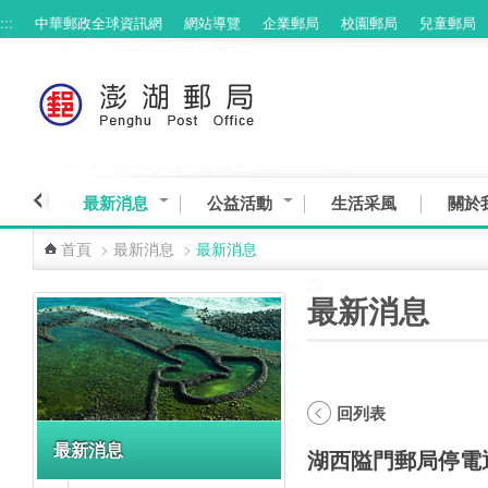
:::
中華郵政全球資訊網
網站導覽
企業郵局
校園郵局
兒童郵局
跳到主要內容區塊
最新消息
公益活動
生活采風
關於
首頁
>
最新消息
>
最新消息
:::
:::
最新消息
回列表
最新消息
湖西隘門郵局停電