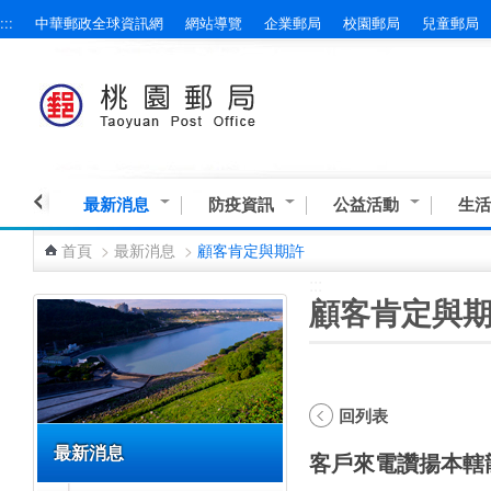
:::
中華郵政全球資訊網
網站導覽
企業郵局
校園郵局
兒童郵局
跳到主要內容區塊
最新消息
防疫資訊
公益活動
生活
首頁
>
最新消息
>
顧客肯定與期許
:::
:::
顧客肯定與
回列表
最新消息
客戶來電讚揚本轄