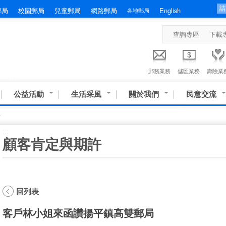
郵局
校園郵局
兒童郵局
網路郵局
English
各地郵局
查詢專區
下載
郵務業務
儲匯業務
壽險業
公益活動
生活采風
關於我們
民意交流
許
:::
顧客肯定與期許
回列表
客戶林小姐來函讚揚平鎮高雙郵局