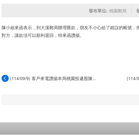
發布單位:
桃園郵局
陳小姐來函表示，到大溪郵局辦理匯款，朋友不小心給了錯誤的帳號，
對方，讓款項可以順利退回，特來函讚揚。
(114/09/9) 客戶來電讚揚本局桃園投遞股陳...
(11