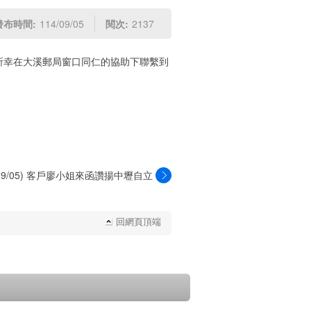
發布時間:
114/09/05
閱次:
2137
所幸在大溪郵局窗口同仁的協助下聯繫到
4/09/05) 客戶廖小姐來函讚揚中壢自立
郵...
回網頁頂端