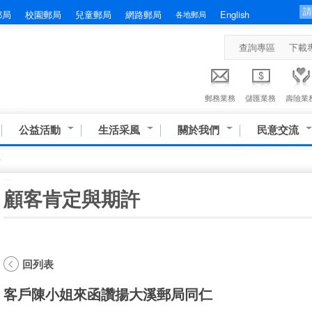
郵局
校園郵局
兒童郵局
網路郵局
English
各地郵局
查詢專區
下載
郵務業務
儲匯業務
壽險業
公益活動
生活采風
關於我們
民意交流
許
:::
顧客肯定與期許
回列表
客戶陳小姐來函讚揚大溪郵局同仁