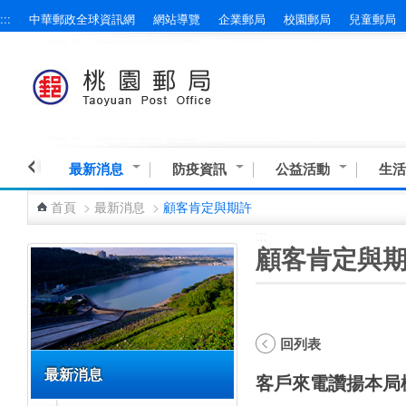
:::
中華郵政全球資訊網
網站導覽
企業郵局
校園郵局
兒童郵局
跳到主要內容區塊
最新消息
防疫資訊
公益活動
生活
首頁
>
最新消息
>
顧客肯定與期許
:::
:::
顧客肯定與
回列表
最新消息
客戶來電讚揚本局