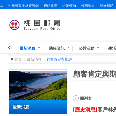
:::
中華郵政全球資訊網
網站導覽
企業郵局
校園郵局
兒童郵局
跳到主要內容區塊
最新消息
防疫資訊
公益活動
生活
首頁
>
最新消息
>
顧客肯定與期許
:::
:::
顧客肯定與
回列表
最新消息
[歷史消息]
客戶林