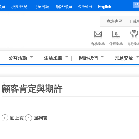
郵局
校園郵局
兒童郵局
網路郵局
English
各地郵局
查詢專區
下載
郵務業務
儲匯業務
壽險業
公益活動
生活采風
關於我們
民意交流
許
:::
顧客肯定與期許
回上頁
回列表