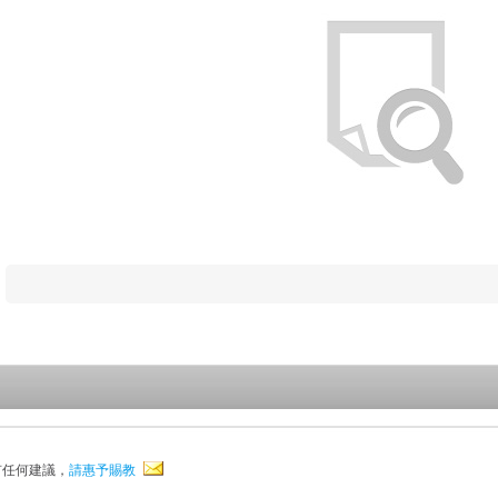
有任何建議，
請惠予賜教