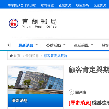
:::
中華郵政全球資訊網
網站導覽
企業郵局
校園郵局
兒童郵局
跳到主要內容區塊
最新消息
公益活動
生活采風
關於
首頁
>
最新消息
>
顧客肯定與期許
:::
:::
顧客肯定與
回列表
最新消息
[歷史消息]
感謝礁