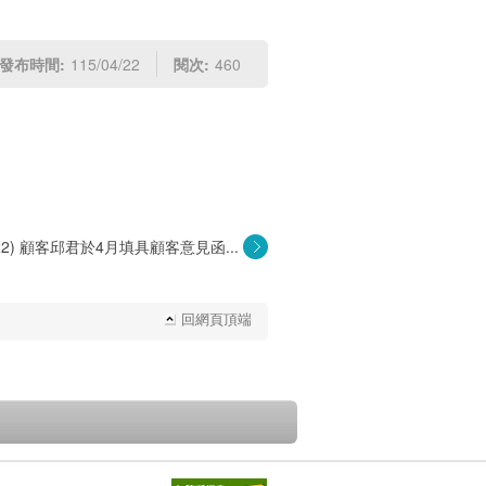
發布時間:
115/04/22
閱次:
460
4/22) 顧客邱君於4月填具顧客意見函...
回網頁頂端