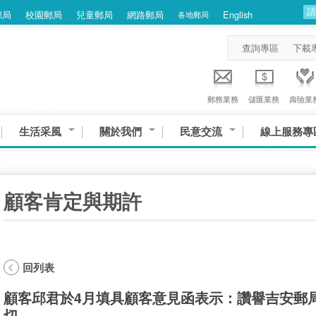
郵局
校園郵局
兒童郵局
網路郵局
English
各地郵局
查詢專區
下載
郵務業務
儲匯業務
壽險業
生活采風
關於我們
民意交流
線上服務專
許
:::
顧客肯定與期許
回列表
顧客邱君於4月填具顧客意見函表示：讚譽吉安郵
切。