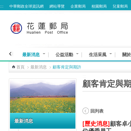
:::
中華郵政全球資訊網
網站導覽
企業郵局
校園郵局
兒童郵局
跳到主要內容區塊
最新消息
公益活動
生活采風
關於
首頁
>
最新消息
>
顧客肯定與期許
:::
:::
顧客肯定與
回列表
最新消息
[歷史消息]
顧客卓
位優秀員工