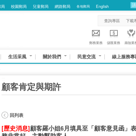
郵局
校園郵局
兒童郵局
網路郵局
English
各地郵局
查詢專區
下載
郵務業務
儲匯業務
壽險業
生活采風
關於我們
民意交流
線上服務專
許
:::
顧客肯定與期許
回列表
[歷史消息]
顧客羅小姐6月填具至「顧客意見函」表
務非常好，主動幫助客人。