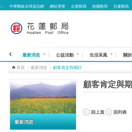
:::
中華郵政全球資訊網
網站導覽
企業郵局
校園郵局
兒童郵局
跳到主要內容區塊
最新消息
公益活動
生活采風
關於
首頁
>
最新消息
>
顧客肯定與期許
:::
:::
顧客肯定與
回上頁
回列表
最新消息