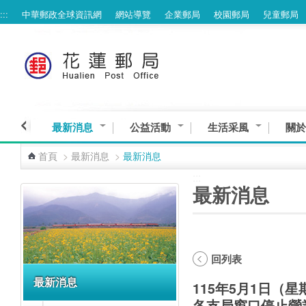
:::
中華郵政全球資訊網
網站導覽
企業郵局
校園郵局
兒童郵局
跳到主要內容區塊
最新消息
公益活動
生活采風
關於
首頁
>
最新消息
>
最新消息
:::
:::
最新消息
回列表
最新消息
115年5月1日（
各支局窗口停止營