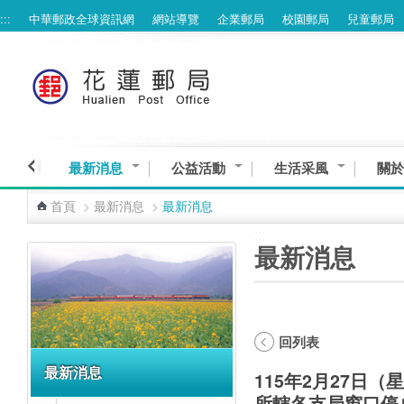
:::
中華郵政全球資訊網
網站導覽
企業郵局
校園郵局
兒童郵局
跳到主要內容區塊
最新消息
公益活動
生活采風
關於
首頁
>
最新消息
>
最新消息
:::
:::
最新消息
回列表
最新消息
115年2月27日
所轄各支局窗口停