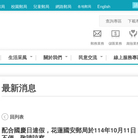
郵局
校園郵局
兒童郵局
網路郵局
English
各地郵局
查詢專區
下載
郵務業務
儲匯業務
壽險業
生活采風
關於我們
民意交流
線上服務專
:::
最新消息
回列表
配合國慶日連假，花蓮國安郵局於114年10月11
不便，敬請諒察。