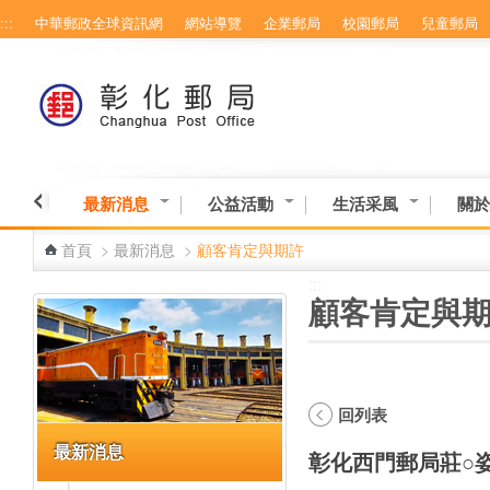
:::
中華郵政全球資訊網
網站導覽
企業郵局
校園郵局
兒童郵局
跳到主要內容區塊
最新消息
公益活動
生活采風
關於
首頁
>
最新消息
>
顧客肯定與期許
:::
:::
顧客肯定與
回列表
最新消息
彰化西門郵局莊○