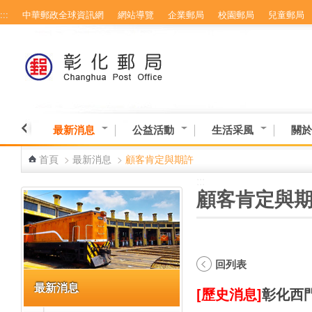
:::
中華郵政全球資訊網
網站導覽
企業郵局
校園郵局
兒童郵局
跳到主要內容區塊
最新消息
公益活動
生活采風
關於
首頁
>
最新消息
>
顧客肯定與期許
:::
:::
顧客肯定與
回列表
最新消息
[歷史消息]
彰化西