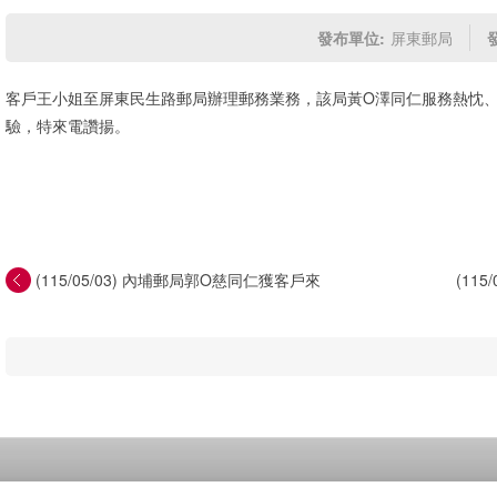
發布單位:
屏東郵局
客戶王小姐至屏東民生路郵局辦理郵務業務，該局黃O澤同仁服務熱忱
驗，特來電讚揚。
(115/05/03) 內埔郵局郭O慈同仁獲客戶來
(11
函...