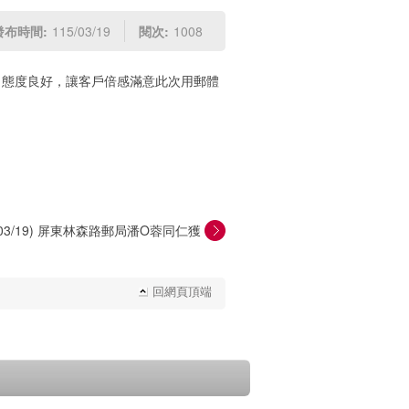
發布時間:
115/03/19
閱次:
1008
、態度良好，讓客戶倍感滿意此次用郵體
5/03/19) 屏東林森路郵局潘O蓉同仁獲
客...
回網頁頂端