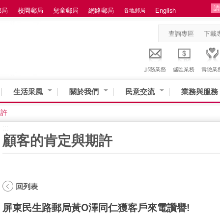
郵局
校園郵局
兒童郵局
網路郵局
English
各地郵局
查詢專區
下載
郵務業務
儲匯業務
壽險業
生活采風
關於我們
民意交流
業務與服務
期許
:::
顧客的肯定與期許
回列表
屏東民生路郵局黃O澤同仁獲客戶來電讚譽!