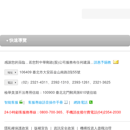
快速導覽
▼
感謝您的蒞臨，若您對中華郵政(股)公司服務有任何建議，
請惠予賜教
106409 臺北市大安區金山南路2段55號
地址
（02）2321-4311、2392-1310、2393-1261、2321-3625
電話
檢舉貪瀆不法專用信箱：100900 臺北北門郵局第610號信箱
智能客服
|
客服專線語音操作手冊
|
網路電話
24小時顧客服務專線：0800-700-365、手機請改撥付費電話(04)2354-2030
隱私權保護政策
|
版權宣告
|
資訊安全政策
|
機構投資人盡職治理