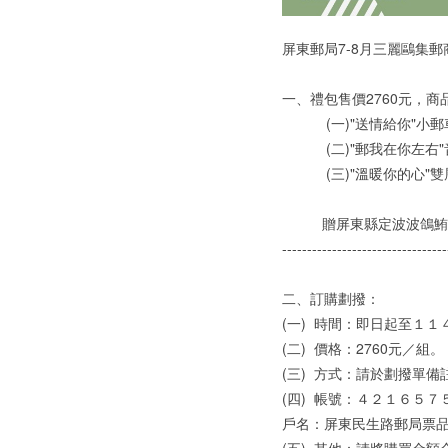
屏東郵局7-8月三麗鷗集郵
一、禮包售價2760元，商
(一)"送情給你"小郵車(
(二)"郵我在你左右"音
(三)"溫暖你的心"雙層
贈屏東縣定波波鴿鮪魚
---------------------------------
二、訂購劃撥：
(一)
時間：即日起至１１４
(二)
價格：2760元／組。
(三)
方式：請於劃撥單備
(四)
帳號：４２１６５７
戶名：屏東民生路郵局票