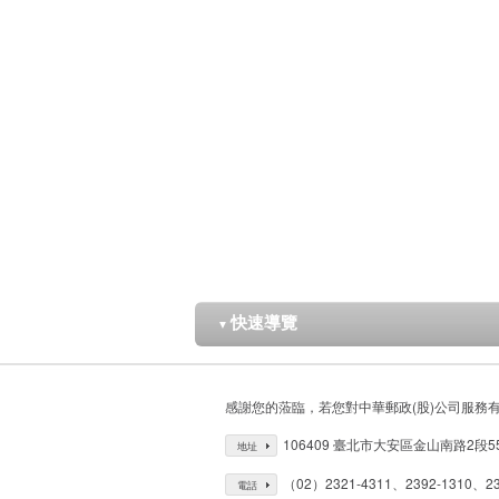
快速導覽
▼
感謝您的蒞臨，若您對中華郵政(股)公司服務
106409 臺北市大安區金山南路2段5
地址
（02）2321-4311、2392-1310、23
電話