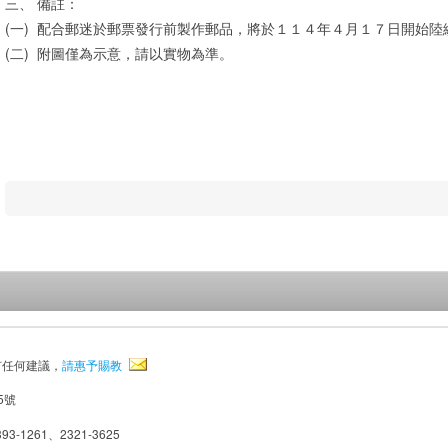
三、
備註：
(一)
配合郵迷於郵票發行前製作郵品，將於１１４年４月１７日開始陸
(二)
附圖僅為示意，請以實物為準。
有任何建議，
請惠予賜教
5號
93-1261、2321-3625