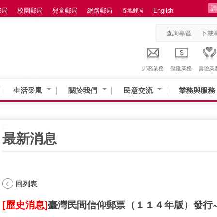
郵局
校園郵局
兒童郵局
網路郵局
English
各地郵局
查詢專區
下載
郵務業務
儲匯業務
壽險業
生活采風
關於我們
民意交流
業務與服務
:::
最新消息
回列表
[歷史消息]
臺灣民間信仰郵票（１１４年版）發行