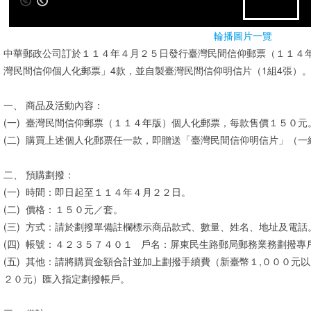
輪播圖片一覽
中華郵政公司訂於１１４年４月２５日發行臺灣民間信仰郵票（１１４
灣民間信仰個人化郵票」4款，並自製臺灣民間信仰明信片（1組4張）
一、
商品及活動內容：
(一)
臺灣民間信仰郵票（１１４年版）個人化郵票，每款售價１５０元
(二)
購買上述個人化郵票任一款，即贈送「臺灣民間信仰明信片」（一
二、
預購劃撥：
(一)
時間：即日起至１１４年４月２２日。
(二)
價格：１５０元／套。
(三)
方式：請於劃撥單備註欄標示商品款式、數量、姓名、地址及電話
(四)
帳號：４２３５７４０１ 戶名：屏東民生路郵局郵務業務劃撥專
(五)
其他：請將購買金額合計並加上劃撥手續費（新臺幣１,０００元以
２０元）匯入指定劃撥帳戶。