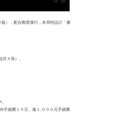
年版），配合郵票發行，本局特設計「臺
。
。
組共４張）。
。
戶。
內手續費１５元，逾１,０００元手續費