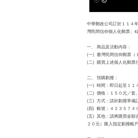
中華郵政公司訂於１１４
灣民間信仰個人化郵票」4
一、
商品及活動內容：
(一)
臺灣民間信仰郵票（
(二)
購買上述個人化郵票
二、
預購劃撥：
(一)
時間：即日起至１１
(二)
價格：１５０元／套
(三)
方式：請於劃撥單備
(四)
帳號：４２３５７４
(五)
其他：請將購買金額
２０元）匯入指定劃撥帳