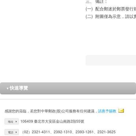
三、
備註：
(一)
配合郵迷於郵票發行
(二)
附圖僅為示意，請以
快速導覽
▼
感謝您的蒞臨，若您對中華郵政(股)公司服務有任何建議，
請惠予賜教
106409 臺北市大安區金山南路2段55號
地址
（02）2321-4311、2392-1310、2393-1261、2321-3625
電話