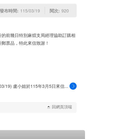
發布時間:
115/03/19
閱次:
920
行的前幾日特別麻煩支局經理協助訂購相
新郵票品，特此來信致謝！
/03/19) 盧小姐於115年3月5日來信...
回網頁頂端