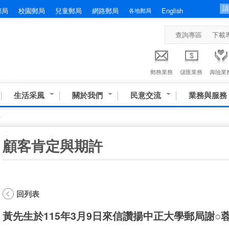
郵局
校園郵局
兒童郵局
網路郵局
English
各地郵局
查詢專區
下載
郵務業務
儲匯業務
壽險業
生活采風
關於我們
民意交流
業務與服務
許
:::
顧客肯定與期許
回列表
黃先生於115年3月9日來信讚揚中正大學郵局謝○