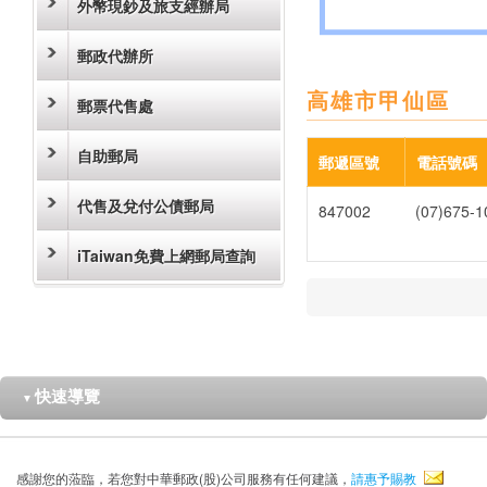
外幣現鈔及旅支經辦局
郵政代辦所
高雄市甲仙區
郵票代售處
自助郵局
郵遞區號
電話號碼
代售及兌付公債郵局
847002
(07)675-1
iTaiwan免費上網郵局查詢
快速導覽
▼
感謝您的蒞臨，若您對中華郵政(股)公司服務有任何建議，
請惠予賜教