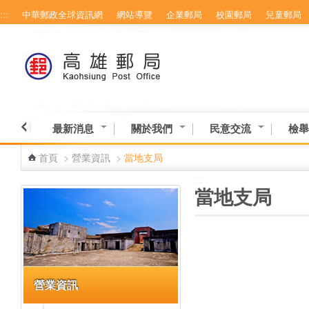
:::
中華郵政全球資訊網
網站導覽
企業郵局
校園郵局
兒童郵局
跳到主要內容區塊
最新消息
關於我們
民意交流
檢舉
首頁
>
營業資訊
>
當地支局
:::
:::
當地支局
營業資訊