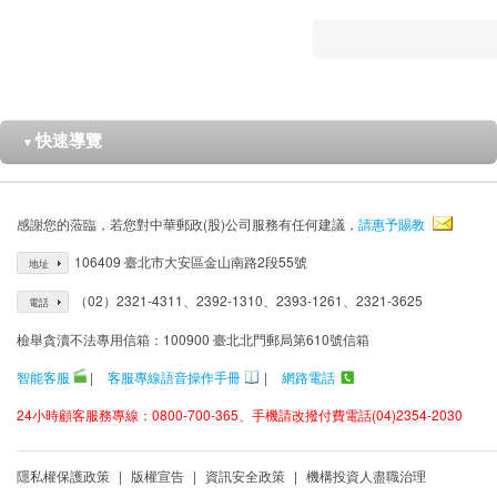
快速導覽
▼
感謝您的蒞臨，若您對中華郵政(股)公司服務有任何建議，
請惠予賜教
106409 臺北市大安區金山南路2段55號
地址
（02）2321-4311、2392-1310、2393-1261、2321-3625
電話
檢舉貪瀆不法專用信箱：100900 臺北北門郵局第610號信箱
智能客服
|
客服專線語音操作手冊
|
網路電話
24小時顧客服務專線：0800-700-365、手機請改撥付費電話(04)2354-2030
隱私權保護政策
|
版權宣告
|
資訊安全政策
|
機構投資人盡職治理