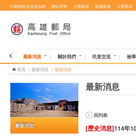
:::
中華郵政全球資訊網
網站導覽
企業郵局
校園郵局
兒童郵局
跳到主要內容區塊
最新消息
關於我們
民意交流
檢舉
首頁
>
最新消息
>
最新消息
:::
:::
最新消息
回列表
最新消息
[歷史消息]
114年