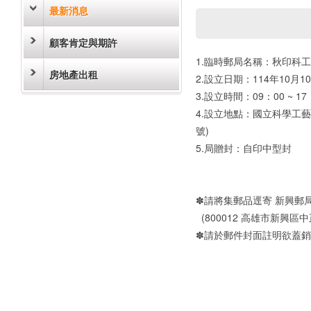
最新消息
顧客肯定與期許
1.臨時郵局名稱：秋印科工
房地產出租
2.設立日期：114年10月
3.設立時間：09：00 ~ 17
4.設立地點：國立科學工藝
號)
5.局贈封：自印中型封
✽請將集郵品逕寄 新興郵
(800012 高雄市新興區中
✽請於郵件封面註明欲蓋