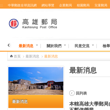
:::
中華郵政全球資訊網
網站導覽
企業郵局
校園郵局
兒童郵局
跳到主要內容區塊
最新消息
關於我們
民意交流
檢舉
首頁
>
最新消息
>
最新消息
:::
:::
最新消息
回列表
最新消息
本轄高雄大學郵局自
五暫停營業。