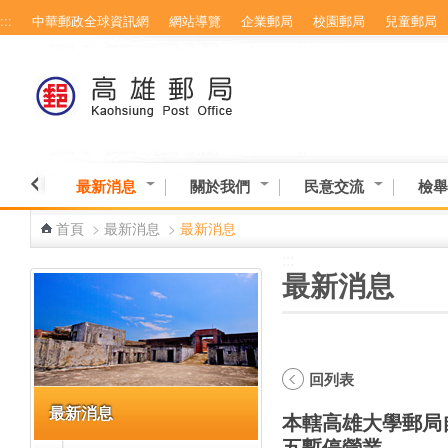
:::
中華郵政全球資訊網
網站導覽
企業郵局
校園郵局
兒童郵局
跳到主要內容區塊
最新消息
關於我們
民意交流
檢舉
首頁
>
最新消息
>
最新消息
:::
:::
最新消息
回列表
最新消息
本轄高雄大學郵局自
五暫停營業。