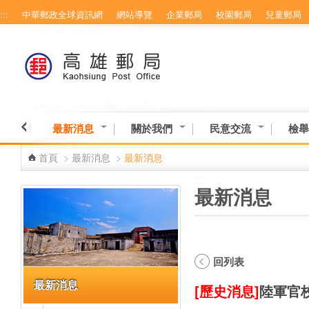
:::
中華郵政全球資訊網
網站導覽
企業郵局
校園郵局
兒童郵局
跳到主要內容區塊
最新消息
關於我們
民意交流
檢舉
首頁
>
最新消息
>
最新消息
:::
:::
最新消息
回列表
最新消息
[歷史消息]
陸軍官校