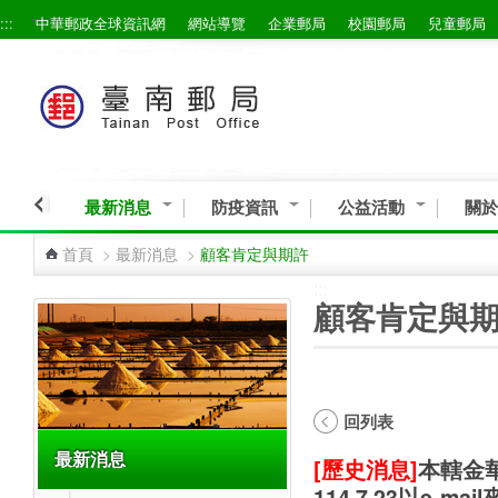
:::
中華郵政全球資訊網
網站導覽
企業郵局
校園郵局
兒童郵局
跳到主要內容區塊
最新消息
防疫資訊
公益活動
關於
首頁
>
最新消息
>
顧客肯定與期許
:::
:::
顧客肯定與
回列表
最新消息
[歷史消息]
本轄金
114.7.23以e-ma