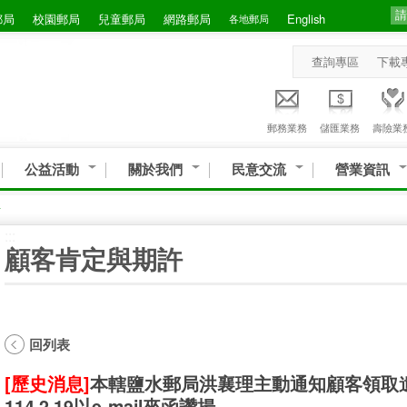
郵局
校園郵局
兒童郵局
網路郵局
English
各地郵局
查詢專區
下載
郵務業務
儲匯業務
壽險業
公益活動
關於我們
民意交流
營業資訊
許
:::
顧客肯定與期許
回列表
[歷史消息]
本轄鹽水郵局洪襄理主動通知顧客領取
114.2.19以e-mail來函讚揚